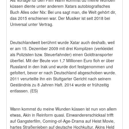
Als Vorlage für den Film Wann kommst du meine Wunden 
küssen diente unter anderem Xatars autobiografisches 
Buch Alles oder Nix: Bei uns sagt man, die Welt gehört dir, 
das 2015 erschienen war. Der Musiker ist seit 2018 bei 
Universal unter Vertrag.
Deutschlandweit berühmt wurde Xatar auch deshalb, weil 
er am 15. Dezember 2009 mit drei Komplizen (verkleidet 
als Polizisten bzw. Steuerfahnder) einen Goldtransporter 
überfiel. Mit der Beute von 1,7 Millionen Euro floh er über 
Russland in den Irak und wurde dort festgenommen und 
gefoltert, bevor er nach Deutschland abgeschoben wurde. 
2011 verurteilte ihn ein Stuttgarter Gericht nach seinem 
Geständnis zu 8 Jahren Haft. 2014 wurde er frühzeitig 
entlassen. (ES)
Wann kommst du meine Wunden küssen ist nun von allem 
etwas, Akin in Reinform quasi. Einwandererschicksal trifft 
auf Gangsterfilm, Coming-of-Age-Drama auf Heist Movie, 
hartes Straßenleben auf deutsche Hochkultur. Akins Held 